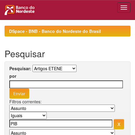
Skip
navigation
DSpace - BNB - Banco do Nordeste do Brasil
Pesquisar
Pesquisar:
por
Filtros correntes: