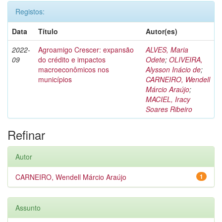
Registos:
Data
Título
Autor(es)
2022-
Agroamigo Crescer: expansão
ALVES, Maria
09
do crédito e impactos
Odete
;
OLIVEIRA,
macroeconômicos nos
Alysson Inácio de
;
municípios
CARNEIRO, Wendell
Márcio Araújo
;
MACIEL, Iracy
Soares Ribeiro
Refinar
Autor
CARNEIRO, Wendell Márcio Araújo
1
Assunto