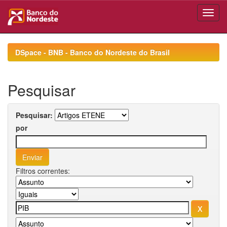
Skip
navigation
DSpace - BNB - Banco do Nordeste do Brasil
Pesquisar
Pesquisar:
por
Filtros correntes: