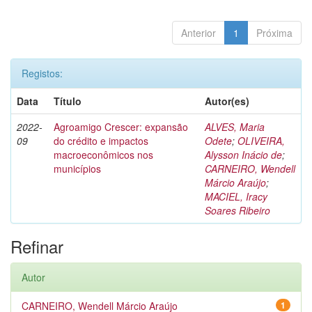
Anterior
1
Próxima
Registos:
Data
Título
Autor(es)
2022-
Agroamigo Crescer: expansão
ALVES, Maria
09
do crédito e impactos
Odete
;
OLIVEIRA,
macroeconômicos nos
Alysson Inácio de
;
municípios
CARNEIRO, Wendell
Márcio Araújo
;
MACIEL, Iracy
Soares Ribeiro
Refinar
Autor
CARNEIRO, Wendell Márcio Araújo
1