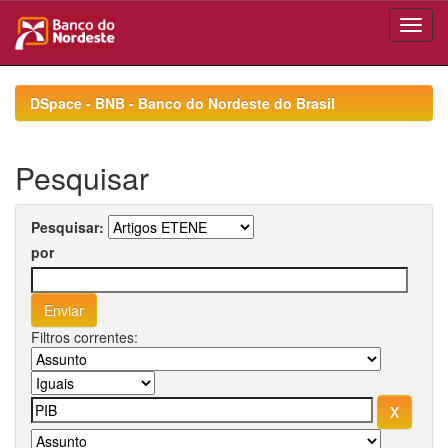
Skip
navigation
DSpace - BNB - Banco do Nordeste do Brasil
Pesquisar
Pesquisar:
por
Filtros correntes: