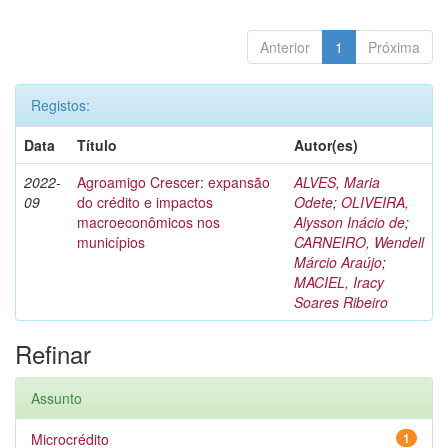
Anterior
1
Próxima
Registos:
Data
Título
Autor(es)
2022-
Agroamigo Crescer: expansão
ALVES, Maria
09
do crédito e impactos
Odete
;
OLIVEIRA,
macroeconômicos nos
Alysson Inácio de
;
municípios
CARNEIRO, Wendell
Márcio Araújo
;
MACIEL, Iracy
Soares Ribeiro
Refinar
Assunto
Microcrédito
1