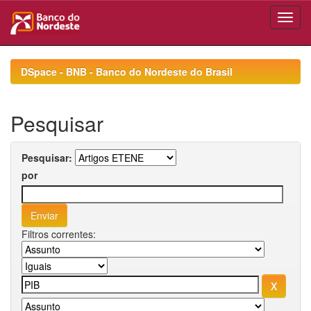
Skip
navigation
DSpace - BNB - Banco do Nordeste do Brasil
Pesquisar
Pesquisar:
por
Filtros correntes: