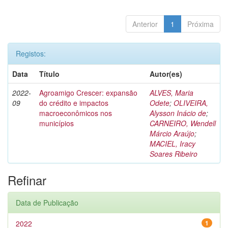
Anterior
1
Próxima
Registos:
Data
Título
Autor(es)
2022-
Agroamigo Crescer: expansão
ALVES, Maria
09
do crédito e impactos
Odete
;
OLIVEIRA,
macroeconômicos nos
Alysson Inácio de
;
municípios
CARNEIRO, Wendell
Márcio Araújo
;
MACIEL, Iracy
Soares Ribeiro
Refinar
Data de Publicação
2022
1