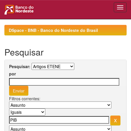
Skip
navigation
DSpace - BNB - Banco do Nordeste do Brasil
Pesquisar
Pesquisar:
por
Filtros correntes: