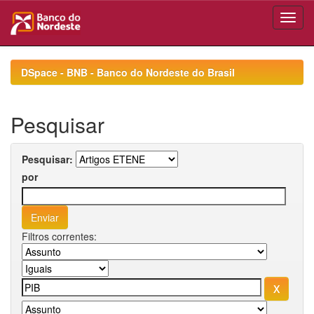
Skip
navigation
DSpace - BNB - Banco do Nordeste do Brasil
Pesquisar
Pesquisar:
por
Filtros correntes: