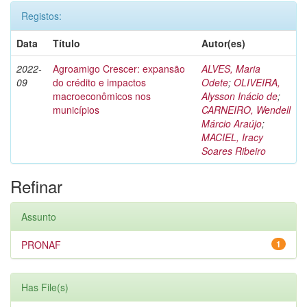
Registos:
Data
Título
Autor(es)
2022-
Agroamigo Crescer: expansão
ALVES, Maria
09
do crédito e impactos
Odete
;
OLIVEIRA,
macroeconômicos nos
Alysson Inácio de
;
municípios
CARNEIRO, Wendell
Márcio Araújo
;
MACIEL, Iracy
Soares Ribeiro
Refinar
Assunto
PRONAF
1
Has File(s)