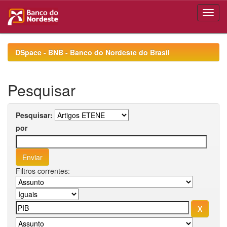
Skip
navigation
DSpace - BNB - Banco do Nordeste do Brasil
Pesquisar
Pesquisar:
por
Filtros correntes: