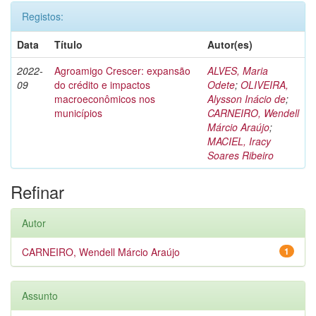
Registos:
Data
Título
Autor(es)
2022-
Agroamigo Crescer: expansão
ALVES, Maria
09
do crédito e impactos
Odete
;
OLIVEIRA,
macroeconômicos nos
Alysson Inácio de
;
municípios
CARNEIRO, Wendell
Márcio Araújo
;
MACIEL, Iracy
Soares Ribeiro
Refinar
Autor
CARNEIRO, Wendell Márcio Araújo
1
Assunto