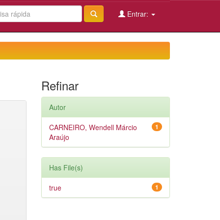
Entrar:
Refinar
Autor
CARNEIRO, Wendell Márcio
1
Araújo
Has File(s)
true
1