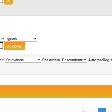
or:
Por ordem
Autores/Regi