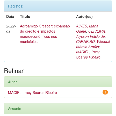
Registos:
Data
Título
Autor(es)
2022-
Agroamigo Crescer: expansão
ALVES, Maria
09
do crédito e impactos
Odete
;
OLIVEIRA,
macroeconômicos nos
Alysson Inácio de
;
municípios
CARNEIRO, Wendell
Márcio Araújo
;
MACIEL, Iracy
Soares Ribeiro
Refinar
Autor
MACIEL, Iracy Soares Ribeiro
1
Assunto