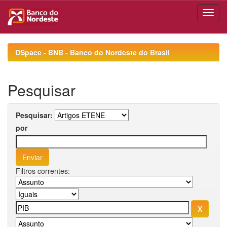
Skip
navigation
DSpace - BNB - Banco do Nordeste do Brasil
Pesquisar
Pesquisar:
por
Filtros correntes: