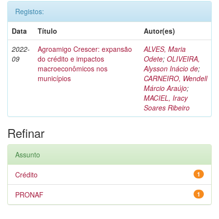
Registos:
Data
Título
Autor(es)
2022-
Agroamigo Crescer: expansão
ALVES, Maria
09
do crédito e impactos
Odete
;
OLIVEIRA,
macroeconômicos nos
Alysson Inácio de
;
municípios
CARNEIRO, Wendell
Márcio Araújo
;
MACIEL, Iracy
Soares Ribeiro
Refinar
Assunto
Crédito
1
PRONAF
1