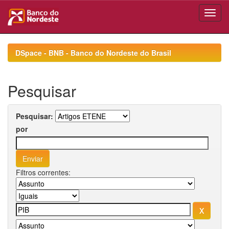
Skip
navigation
DSpace - BNB - Banco do Nordeste do Brasil
Pesquisar
Pesquisar:
por
Filtros correntes: