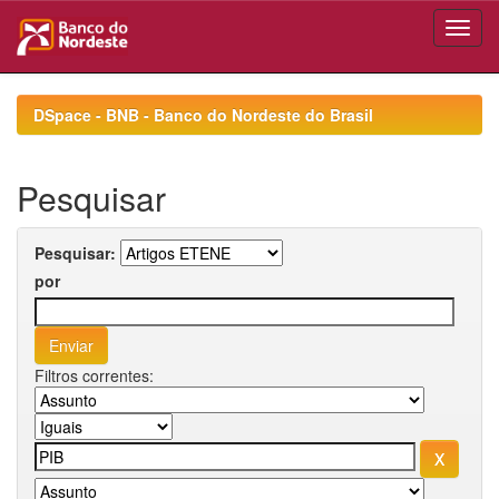
Skip
navigation
DSpace - BNB - Banco do Nordeste do Brasil
Pesquisar
Pesquisar:
por
Filtros correntes: