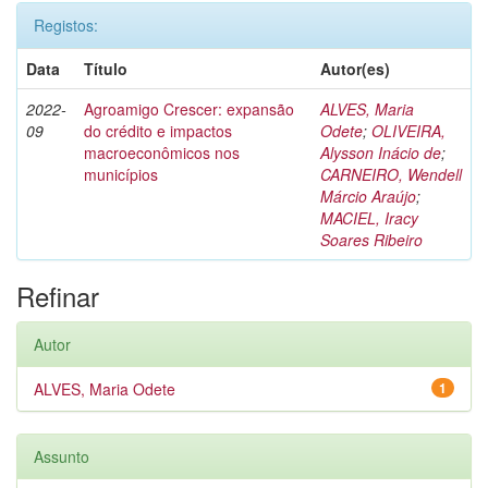
Registos:
Data
Título
Autor(es)
2022-
Agroamigo Crescer: expansão
ALVES, Maria
09
do crédito e impactos
Odete
;
OLIVEIRA,
macroeconômicos nos
Alysson Inácio de
;
municípios
CARNEIRO, Wendell
Márcio Araújo
;
MACIEL, Iracy
Soares Ribeiro
Refinar
Autor
ALVES, Maria Odete
1
Assunto