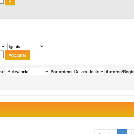
or:
Por ordem
Autores/Regi