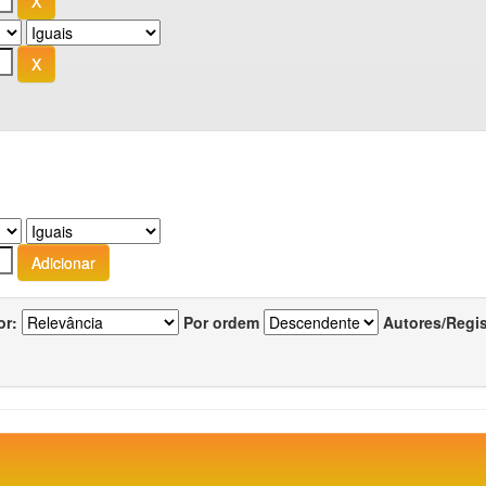
or:
Por ordem
Autores/Regi