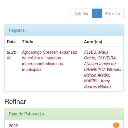
Anterior
1
Próxima
Registos:
Data
Título
Autor(es)
2022-
Agroamigo Crescer: expansão
ALVES, Maria
09
do crédito e impactos
Odete
;
OLIVEIRA,
macroeconômicos nos
Alysson Inácio de
;
municípios
CARNEIRO, Wendell
Márcio Araújo
;
MACIEL, Iracy
Soares Ribeiro
Refinar
Data de Publicação
2022
1