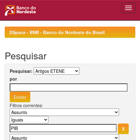
Skip
navigation
DSpace - BNB - Banco do Nordeste do Brasil
Pesquisar
Pesquisar:
por
Filtros correntes: