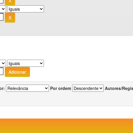
or:
Por ordem
Autores/Regi