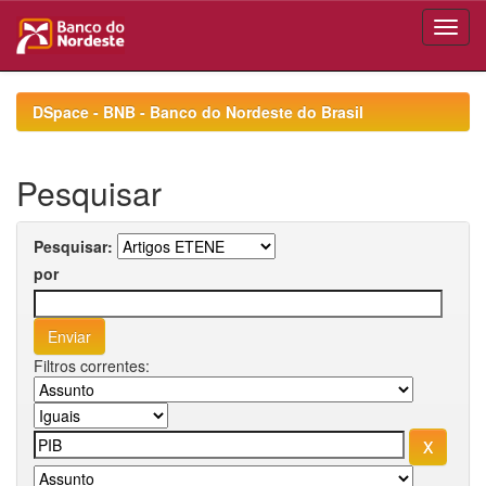
Skip
navigation
DSpace - BNB - Banco do Nordeste do Brasil
Pesquisar
Pesquisar:
por
Filtros correntes: