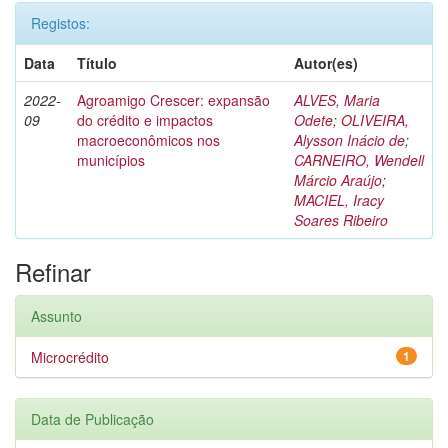
Registos:
Data
Título
Autor(es)
2022-
Agroamigo Crescer: expansão
ALVES, Maria
09
do crédito e impactos
Odete
;
OLIVEIRA,
macroeconômicos nos
Alysson Inácio de
;
municípios
CARNEIRO, Wendell
Márcio Araújo
;
MACIEL, Iracy
Soares Ribeiro
Refinar
Assunto
Microcrédito
1
Data de Publicação