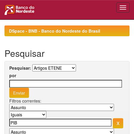
Skip
navigation
DSpace - BNB - Banco do Nordeste do Brasil
Pesquisar
Pesquisar:
por
Filtros correntes: