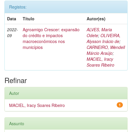
Registos:
Data
Título
Autor(es)
2022-
Agroamigo Crescer: expansão
ALVES, Maria
09
do crédito e impactos
Odete
;
OLIVEIRA,
macroeconômicos nos
Alysson Inácio de
;
municípios
CARNEIRO, Wendell
Márcio Araújo
;
MACIEL, Iracy
Soares Ribeiro
Refinar
Autor
MACIEL, Iracy Soares Ribeiro
1
Assunto