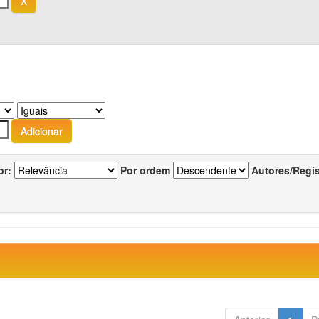
or:
Por ordem
Autores/Regi