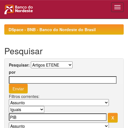
Skip
navigation
DSpace - BNB - Banco do Nordeste do Brasil
Pesquisar
Pesquisar:
por
Filtros correntes: