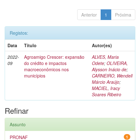
Anterior
1
Próxima
Registos:
Data
Título
Autor(es)
2022-
Agroamigo Crescer: expansão
ALVES, Maria
09
do crédito e impactos
Odete
;
OLIVEIRA,
macroeconômicos nos
Alysson Inácio de
;
municípios
CARNEIRO, Wendell
Márcio Araújo
;
MACIEL, Iracy
Soares Ribeiro
Refinar
Assunto
PRONAF
1