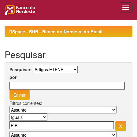
Skip
navigation
DSpace - BNB - Banco do Nordeste do Brasil
Pesquisar
Pesquisar:
por
Filtros correntes: