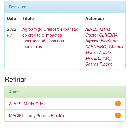
Registos:
Data
Título
Autor(es)
2022-
Agroamigo Crescer: expansão
ALVES, Maria
09
do crédito e impactos
Odete
;
OLIVEIRA,
macroeconômicos nos
Alysson Inácio de
;
municípios
CARNEIRO, Wendell
Márcio Araújo
;
MACIEL, Iracy
Soares Ribeiro
Refinar
Autor
ALVES, Maria Odete
1
MACIEL, Iracy Soares Ribeiro
1