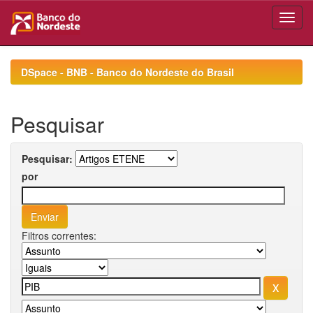
Skip
navigation
DSpace - BNB - Banco do Nordeste do Brasil
Pesquisar
Pesquisar:
por
Filtros correntes: