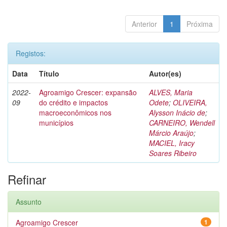
Anterior
1
Próxima
Registos:
Data
Título
Autor(es)
2022-
Agroamigo Crescer: expansão
ALVES, Maria
09
do crédito e impactos
Odete
;
OLIVEIRA,
macroeconômicos nos
Alysson Inácio de
;
municípios
CARNEIRO, Wendell
Márcio Araújo
;
MACIEL, Iracy
Soares Ribeiro
Refinar
Assunto
Agroamigo Crescer
1