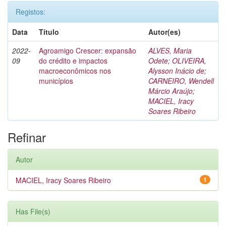
Registos:
Data
Título
Autor(es)
2022-
Agroamigo Crescer: expansão
ALVES, Maria
09
do crédito e impactos
Odete
;
OLIVEIRA,
macroeconômicos nos
Alysson Inácio de
;
municípios
CARNEIRO, Wendell
Márcio Araújo
;
MACIEL, Iracy
Soares Ribeiro
Refinar
Autor
MACIEL, Iracy Soares Ribeiro
1
Has File(s)