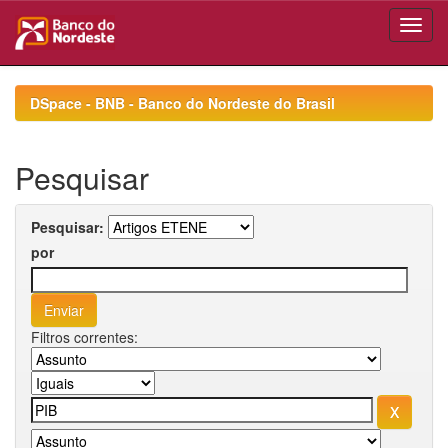
Skip
navigation
DSpace - BNB - Banco do Nordeste do Brasil
Pesquisar
Pesquisar:
por
Filtros correntes: