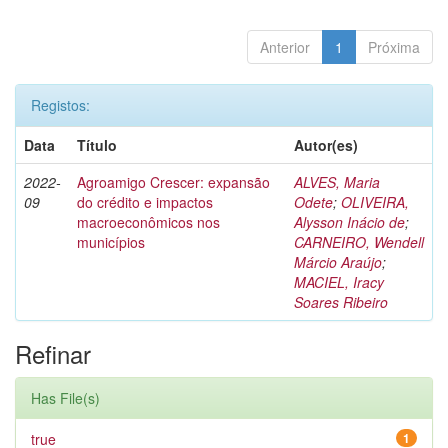
Anterior
1
Próxima
Registos:
Data
Título
Autor(es)
2022-
Agroamigo Crescer: expansão
ALVES, Maria
09
do crédito e impactos
Odete
;
OLIVEIRA,
macroeconômicos nos
Alysson Inácio de
;
municípios
CARNEIRO, Wendell
Márcio Araújo
;
MACIEL, Iracy
Soares Ribeiro
Refinar
Has File(s)
true
1