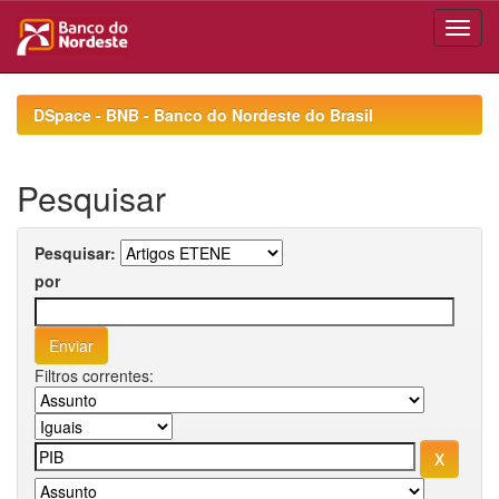
Skip
navigation
DSpace - BNB - Banco do Nordeste do Brasil
Pesquisar
Pesquisar:
por
Filtros correntes: