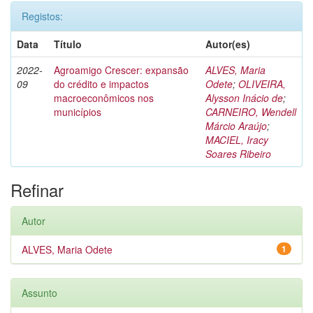
Registos:
Data
Título
Autor(es)
2022-
Agroamigo Crescer: expansão
ALVES, Maria
09
do crédito e impactos
Odete
;
OLIVEIRA,
macroeconômicos nos
Alysson Inácio de
;
municípios
CARNEIRO, Wendell
Márcio Araújo
;
MACIEL, Iracy
Soares Ribeiro
Refinar
Autor
ALVES, Maria Odete
1
Assunto