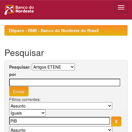
Skip
navigation
DSpace - BNB - Banco do Nordeste do Brasil
Pesquisar
Pesquisar:
por
Filtros correntes: