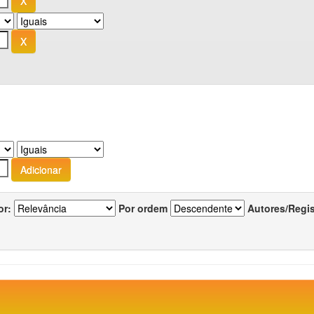
or:
Por ordem
Autores/Regi