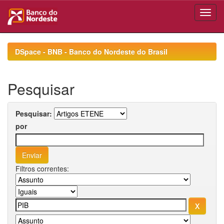
Skip
navigation
DSpace - BNB - Banco do Nordeste do Brasil
Pesquisar
Pesquisar:
por
Filtros correntes: