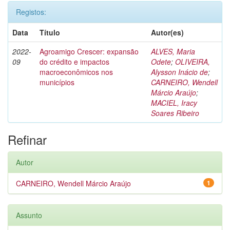
Registos:
Data
Título
Autor(es)
2022-
Agroamigo Crescer: expansão
ALVES, Maria
09
do crédito e impactos
Odete
;
OLIVEIRA,
macroeconômicos nos
Alysson Inácio de
;
municípios
CARNEIRO, Wendell
Márcio Araújo
;
MACIEL, Iracy
Soares Ribeiro
Refinar
Autor
CARNEIRO, Wendell Márcio Araújo
1
Assunto