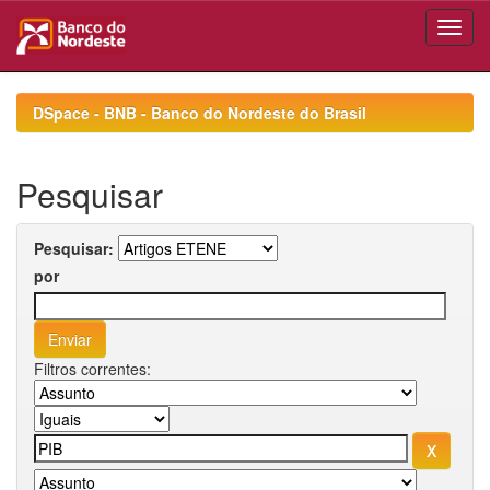
Skip
navigation
DSpace - BNB - Banco do Nordeste do Brasil
Pesquisar
Pesquisar:
por
Filtros correntes: