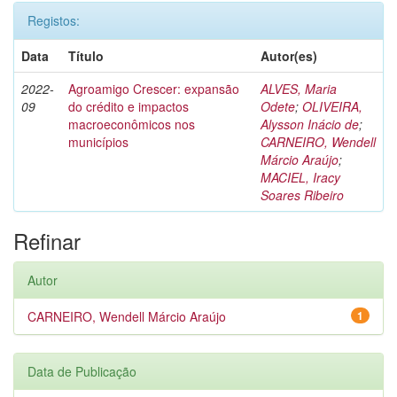
Registos:
Data
Título
Autor(es)
2022-
Agroamigo Crescer: expansão
ALVES, Maria
09
do crédito e impactos
Odete
;
OLIVEIRA,
macroeconômicos nos
Alysson Inácio de
;
municípios
CARNEIRO, Wendell
Márcio Araújo
;
MACIEL, Iracy
Soares Ribeiro
Refinar
Autor
CARNEIRO, Wendell Márcio Araújo
1
Data de Publicação