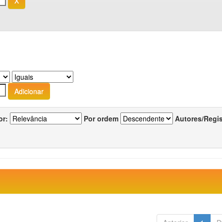
or:
Por ordem
Autores/Regi