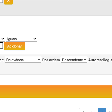
or:
Por ordem
Autores/Regi