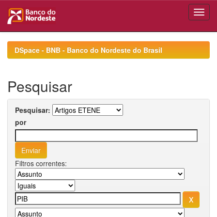
Skip
navigation
DSpace - BNB - Banco do Nordeste do Brasil
Pesquisar
Pesquisar:
por
Filtros correntes: