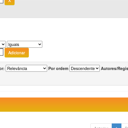
or:
Por ordem
Autores/Regi