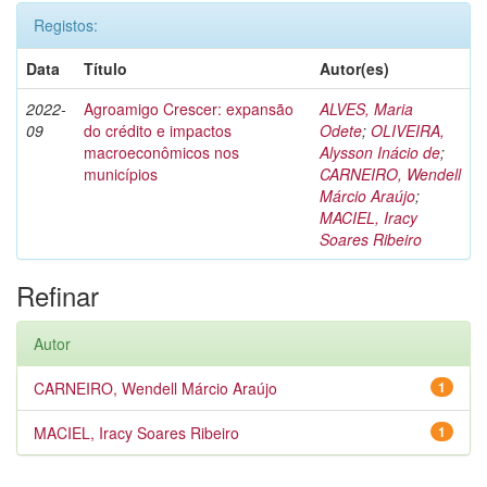
Registos:
Data
Título
Autor(es)
2022-
Agroamigo Crescer: expansão
ALVES, Maria
09
do crédito e impactos
Odete
;
OLIVEIRA,
macroeconômicos nos
Alysson Inácio de
;
municípios
CARNEIRO, Wendell
Márcio Araújo
;
MACIEL, Iracy
Soares Ribeiro
Refinar
Autor
CARNEIRO, Wendell Márcio Araújo
1
MACIEL, Iracy Soares Ribeiro
1