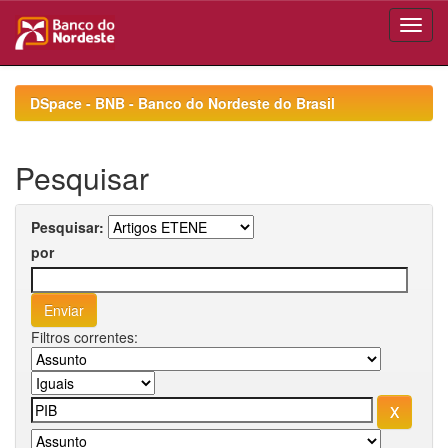
Skip
navigation
DSpace - BNB - Banco do Nordeste do Brasil
Pesquisar
Pesquisar:
por
Filtros correntes: