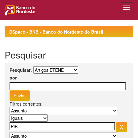
Skip
navigation
DSpace - BNB - Banco do Nordeste do Brasil
Pesquisar
Pesquisar:
por
Filtros correntes: