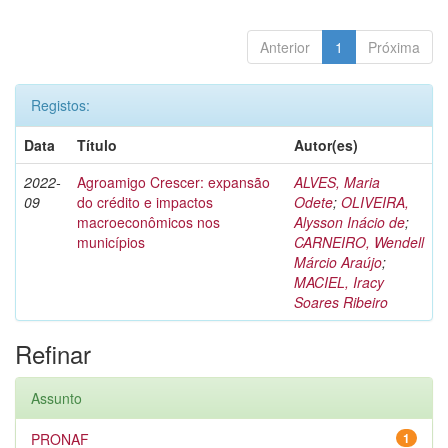
Anterior
1
Próxima
Registos:
Data
Título
Autor(es)
2022-
Agroamigo Crescer: expansão
ALVES, Maria
09
do crédito e impactos
Odete
;
OLIVEIRA,
macroeconômicos nos
Alysson Inácio de
;
municípios
CARNEIRO, Wendell
Márcio Araújo
;
MACIEL, Iracy
Soares Ribeiro
Refinar
Assunto
PRONAF
1