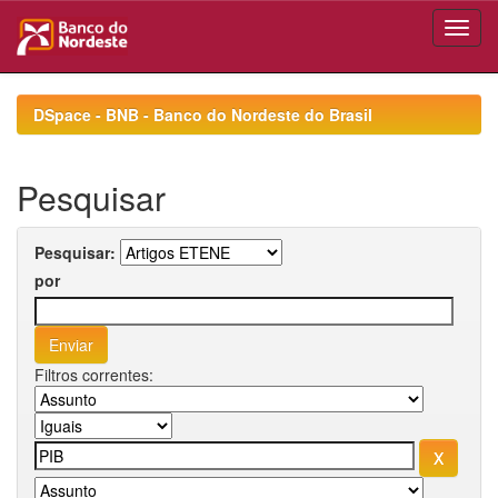
Skip
navigation
DSpace - BNB - Banco do Nordeste do Brasil
Pesquisar
Pesquisar:
por
Filtros correntes: