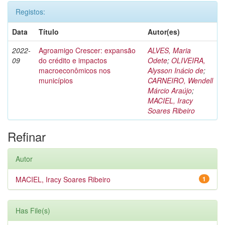
Registos:
Data
Título
Autor(es)
2022-
Agroamigo Crescer: expansão
ALVES, Maria
09
do crédito e impactos
Odete
;
OLIVEIRA,
macroeconômicos nos
Alysson Inácio de
;
municípios
CARNEIRO, Wendell
Márcio Araújo
;
MACIEL, Iracy
Soares Ribeiro
Refinar
Autor
MACIEL, Iracy Soares Ribeiro
1
Has File(s)