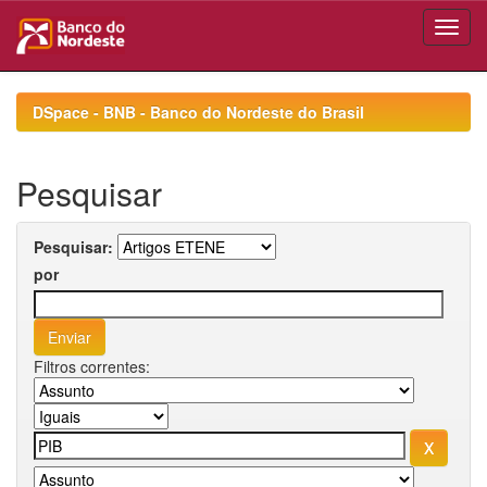
Skip
navigation
DSpace - BNB - Banco do Nordeste do Brasil
Pesquisar
Pesquisar:
por
Filtros correntes: