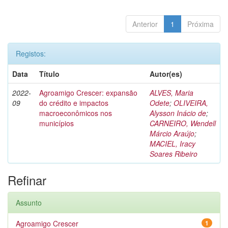
Anterior
1
Próxima
Registos:
Data
Título
Autor(es)
2022-
Agroamigo Crescer: expansão
ALVES, Maria
09
do crédito e impactos
Odete
;
OLIVEIRA,
macroeconômicos nos
Alysson Inácio de
;
municípios
CARNEIRO, Wendell
Márcio Araújo
;
MACIEL, Iracy
Soares Ribeiro
Refinar
Assunto
Agroamigo Crescer
1