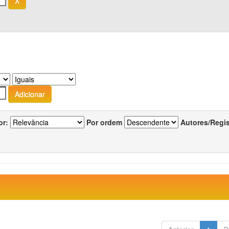
or:
Por ordem
Autores/Regi