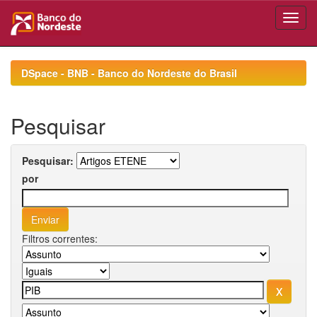
Skip
navigation
DSpace - BNB - Banco do Nordeste do Brasil
Pesquisar
Pesquisar:
por
Filtros correntes: