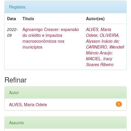
Registos:
Data
Título
Autor(es)
2022-
Agroamigo Crescer: expansão
ALVES, Maria
09
do crédito e impactos
Odete
;
OLIVEIRA,
macroeconômicos nos
Alysson Inácio de
;
municípios
CARNEIRO, Wendell
Márcio Araújo
;
MACIEL, Iracy
Soares Ribeiro
Refinar
Autor
ALVES, Maria Odete
1
Assunto