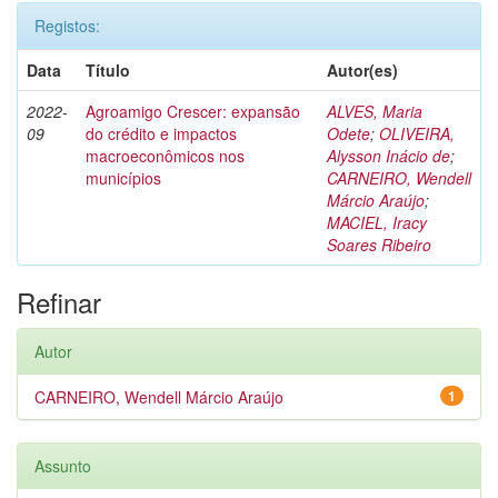
Registos:
Data
Título
Autor(es)
2022-
Agroamigo Crescer: expansão
ALVES, Maria
09
do crédito e impactos
Odete
;
OLIVEIRA,
macroeconômicos nos
Alysson Inácio de
;
municípios
CARNEIRO, Wendell
Márcio Araújo
;
MACIEL, Iracy
Soares Ribeiro
Refinar
Autor
CARNEIRO, Wendell Márcio Araújo
1
Assunto