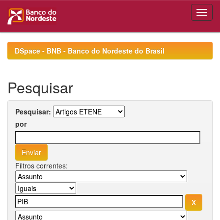
Skip
navigation
DSpace - BNB - Banco do Nordeste do Brasil
Pesquisar
Pesquisar:
por
Filtros correntes: