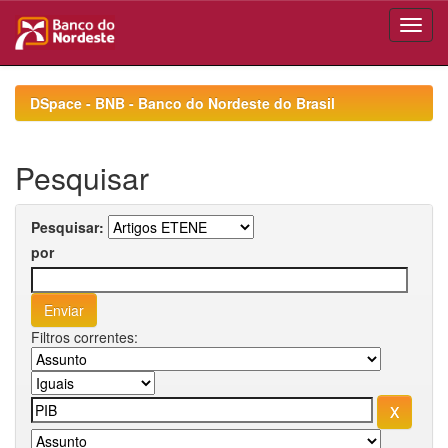
Skip
navigation
DSpace - BNB - Banco do Nordeste do Brasil
Pesquisar
Pesquisar:
por
Filtros correntes: