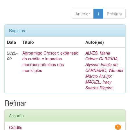
Anterior
1
Próxima
Registos:
Data
Título
Autor(es)
2022-
Agroamigo Crescer: expansão
ALVES, Maria
09
do crédito e impactos
Odete
;
OLIVEIRA,
macroeconômicos nos
Alysson Inácio de
;
municípios
CARNEIRO, Wendell
Márcio Araújo
;
MACIEL, Iracy
Soares Ribeiro
Refinar
Assunto
Crédito
1