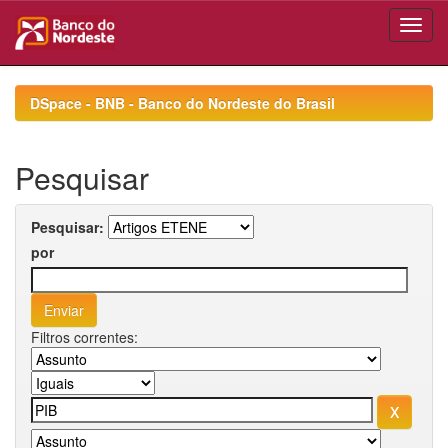
Skip
navigation
DSpace - BNB - Banco do Nordeste do Brasil
Pesquisar
Pesquisar:
por
Filtros correntes: