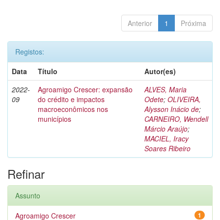
Anterior
1
Próxima
Registos:
Data
Título
Autor(es)
2022-
Agroamigo Crescer: expansão
ALVES, Maria
09
do crédito e impactos
Odete
;
OLIVEIRA,
macroeconômicos nos
Alysson Inácio de
;
municípios
CARNEIRO, Wendell
Márcio Araújo
;
MACIEL, Iracy
Soares Ribeiro
Refinar
Assunto
Agroamigo Crescer
1