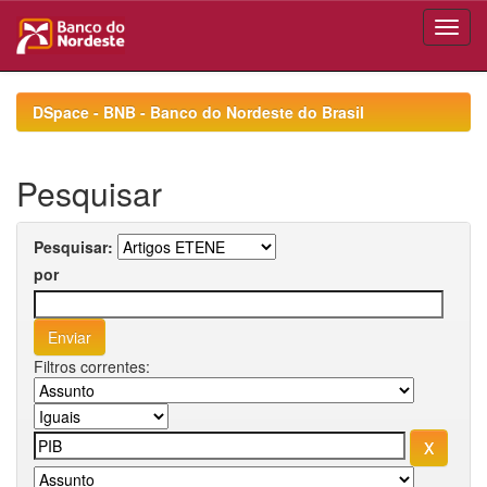
Skip
navigation
DSpace - BNB - Banco do Nordeste do Brasil
Pesquisar
Pesquisar:
por
Filtros correntes: