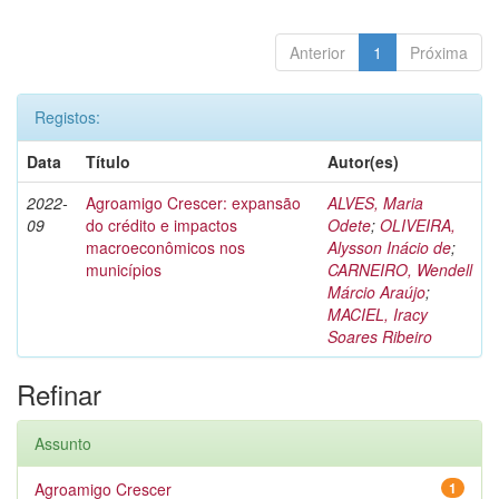
Anterior
1
Próxima
Registos:
Data
Título
Autor(es)
2022-
Agroamigo Crescer: expansão
ALVES, Maria
09
do crédito e impactos
Odete
;
OLIVEIRA,
macroeconômicos nos
Alysson Inácio de
;
municípios
CARNEIRO, Wendell
Márcio Araújo
;
MACIEL, Iracy
Soares Ribeiro
Refinar
Assunto
Agroamigo Crescer
1