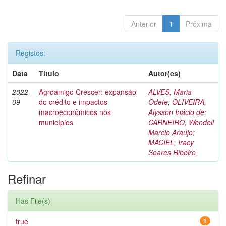
Anterior
1
Próxima
Registos:
Data
Título
Autor(es)
2022-
Agroamigo Crescer: expansão
ALVES, Maria
09
do crédito e impactos
Odete
;
OLIVEIRA,
macroeconômicos nos
Alysson Inácio de
;
municípios
CARNEIRO, Wendell
Márcio Araújo
;
MACIEL, Iracy
Soares Ribeiro
Refinar
Has File(s)
true
1