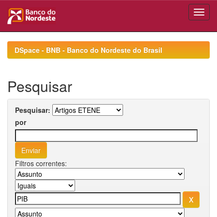
Skip
navigation
DSpace - BNB - Banco do Nordeste do Brasil
Pesquisar
Pesquisar:
por
Filtros correntes: