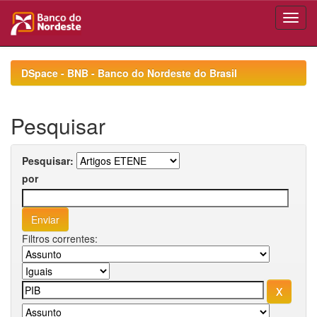
Skip
navigation
DSpace - BNB - Banco do Nordeste do Brasil
Pesquisar
Pesquisar:
por
Filtros correntes: