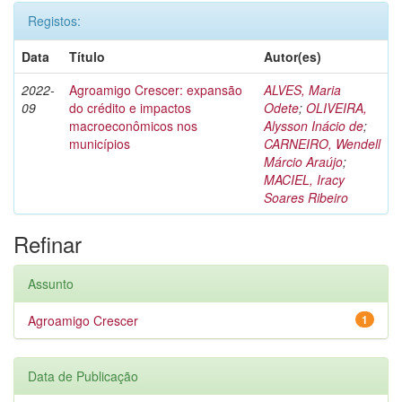
Registos:
Data
Título
Autor(es)
2022-
Agroamigo Crescer: expansão
ALVES, Maria
09
do crédito e impactos
Odete
;
OLIVEIRA,
macroeconômicos nos
Alysson Inácio de
;
municípios
CARNEIRO, Wendell
Márcio Araújo
;
MACIEL, Iracy
Soares Ribeiro
Refinar
Assunto
Agroamigo Crescer
1
Data de Publicação