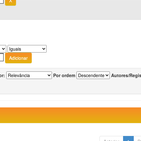
or:
Por ordem
Autores/Regi