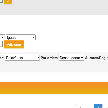
or:
Por ordem
Autores/Regi