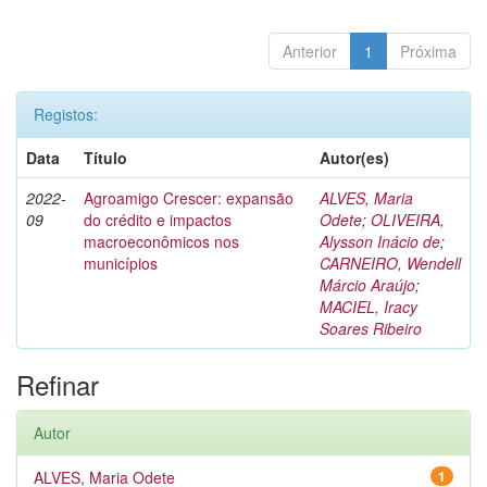
Anterior
1
Próxima
Registos:
Data
Título
Autor(es)
2022-
Agroamigo Crescer: expansão
ALVES, Maria
09
do crédito e impactos
Odete
;
OLIVEIRA,
macroeconômicos nos
Alysson Inácio de
;
municípios
CARNEIRO, Wendell
Márcio Araújo
;
MACIEL, Iracy
Soares Ribeiro
Refinar
Autor
ALVES, Maria Odete
1