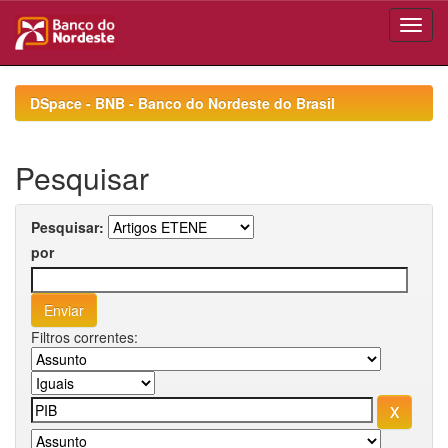
Skip
navigation
DSpace - BNB - Banco do Nordeste do Brasil
Pesquisar
Pesquisar:
por
Filtros correntes: