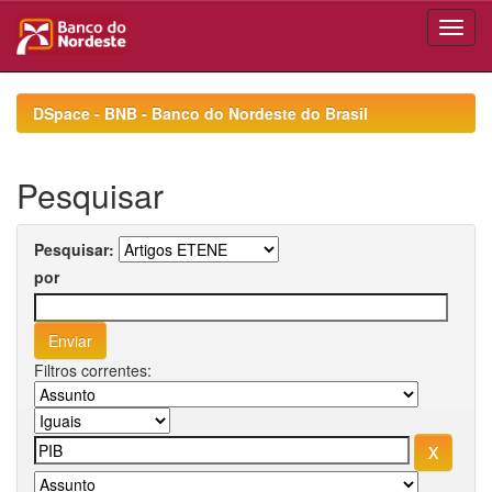
Skip
navigation
DSpace - BNB - Banco do Nordeste do Brasil
Pesquisar
Pesquisar:
por
Filtros correntes: