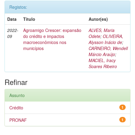
Registos:
Data
Título
Autor(es)
2022-
Agroamigo Crescer: expansão
ALVES, Maria
09
do crédito e impactos
Odete
;
OLIVEIRA,
macroeconômicos nos
Alysson Inácio de
;
municípios
CARNEIRO, Wendell
Márcio Araújo
;
MACIEL, Iracy
Soares Ribeiro
Refinar
Assunto
Crédito
1
PRONAF
1