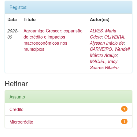
Registos:
Data
Título
Autor(es)
2022-
Agroamigo Crescer: expansão
ALVES, Maria
09
do crédito e impactos
Odete
;
OLIVEIRA,
macroeconômicos nos
Alysson Inácio de
;
municípios
CARNEIRO, Wendell
Márcio Araújo
;
MACIEL, Iracy
Soares Ribeiro
Refinar
Assunto
Crédito
1
Microcrédito
1