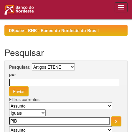
Skip
navigation
DSpace - BNB - Banco do Nordeste do Brasil
Pesquisar
Pesquisar:
por
Filtros correntes: