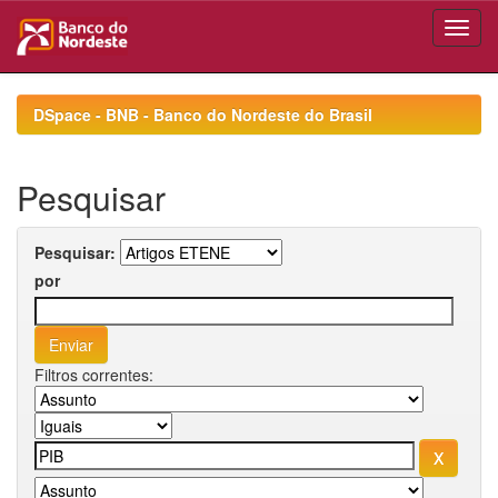
Skip
navigation
DSpace - BNB - Banco do Nordeste do Brasil
Pesquisar
Pesquisar:
por
Filtros correntes: