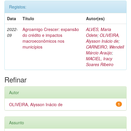
Registos:
Data
Título
Autor(es)
2022-
Agroamigo Crescer: expansão
ALVES, Maria
09
do crédito e impactos
Odete
;
OLIVEIRA,
macroeconômicos nos
Alysson Inácio de
;
municípios
CARNEIRO, Wendell
Márcio Araújo
;
MACIEL, Iracy
Soares Ribeiro
Refinar
Autor
OLIVEIRA, Alysson Inácio de
1
Assunto