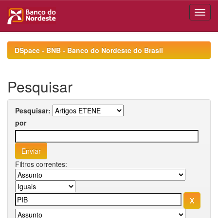
Skip
navigation
DSpace - BNB - Banco do Nordeste do Brasil
Pesquisar
Pesquisar:
por
Filtros correntes: